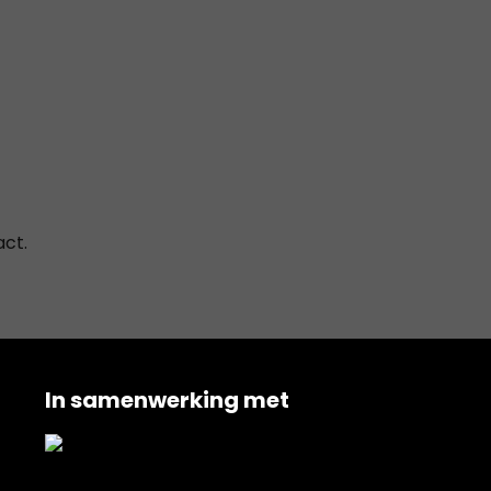
act.
In samenwerking met