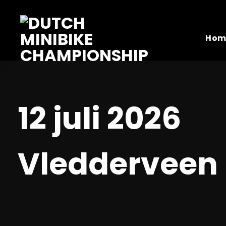
Skip
to
content
Hom
12 juli 2026
Vledderveen