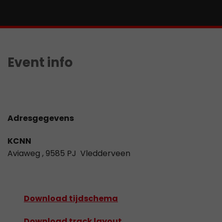
Event info
Adresgegevens
KCNN
Aviaweg , 9585 PJ Vledderveen
Download tijdschema
Download track layout