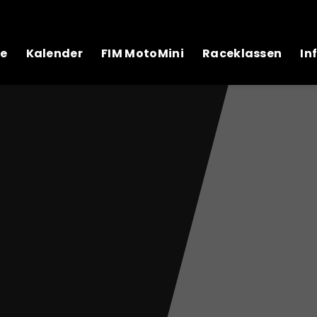
e
Kalender
FIM MotoMini
Raceklassen
In