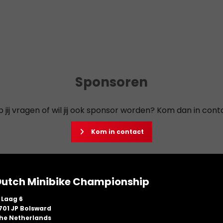
Sponsoren
 jij vragen of wil jij ook sponsor worden? Kom dan in cont
Kom in contact
Dutch Minibike Championship
t Laag 6
701 JP Bolsward
he Netherlands