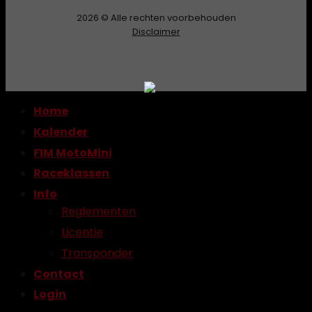
2026 © Alle rechten voorbehouden
Disclaimer
Home
Kalender
FIM MotoMini
Raceklassen
Info
Reglementen
Licentie
Transponder
Contact
Login