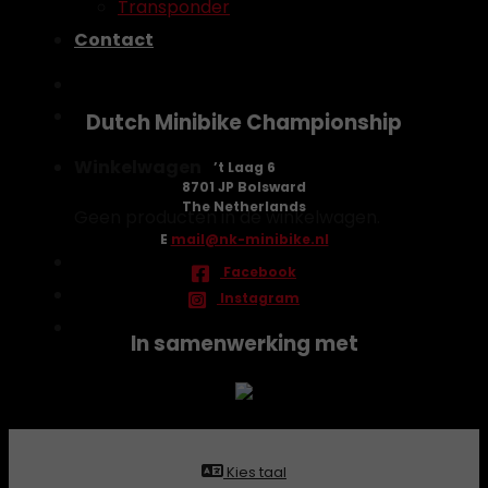
Transponder
Contact
Dutch Minibike Championship
Winkelwagen
’t Laag 6
8701 JP Bolsward
The Netherlands
Geen producten in de winkelwagen.
E
mail@nk-minibike.nl
Facebook
Instagram
In samenwerking met
Kies taal