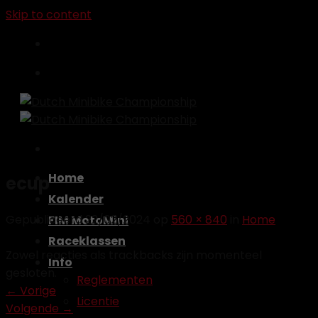
Skip to content
Home
ecup
Kalender
Gepubliceerd
22/02/2024
op
560 × 840
in
Home
FIM MotoMini
Raceklassen
Zowel reacties als trackbacks zijn momenteel
Info
gesloten.
Reglementen
←
Vorige
Licentie
Volgende
→