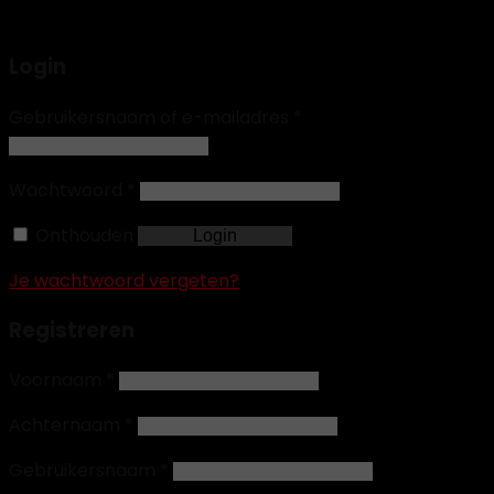
Login
Gebruikersnaam of e-mailadres
*
Wachtwoord
*
Onthouden
Login
Je wachtwoord vergeten?
Registreren
Voornaam
*
Achternaam
*
Gebruikersnaam
*